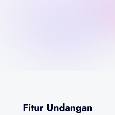
Fitur Undangan