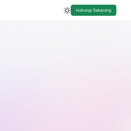
Hubungi Sekarang