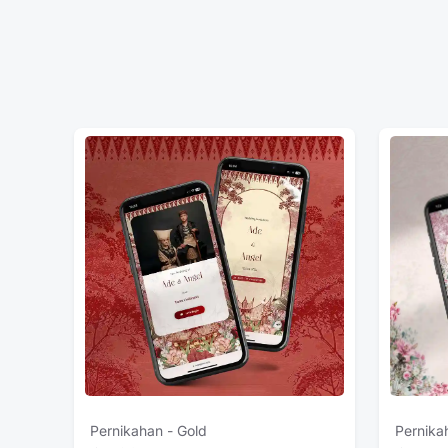
Pernikahan - Gold
Pernika