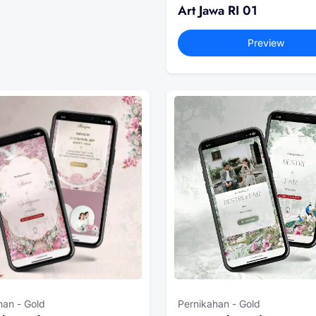
Art Jawa RI 01
Preview
han - Gold
Pernikahan - Gold