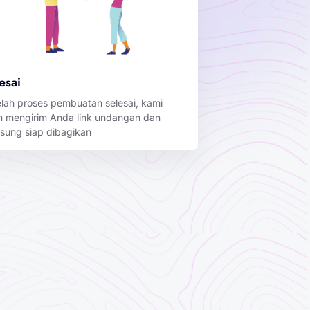
esai
elah proses pembuatan selesai, kami
n mengirim Anda link undangan dan
gsung siap dibagikan