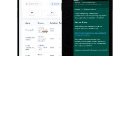
Partner
RuangInvitation
Mereka Yang Sudah Memulai Usaha Undangan Website