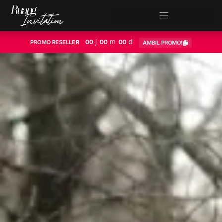
j
m
d
00
00
00
PROMO RESELLER
AMBIL PROMO!